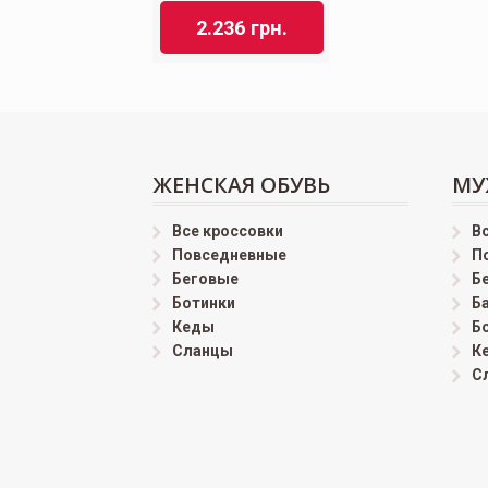
2.236
грн.
ЖЕНСКАЯ ОБУВЬ
МУ
Все кроссовки
В
Повседневные
П
Беговые
Б
Ботинки
Б
Кеды
Б
Сланцы
К
С