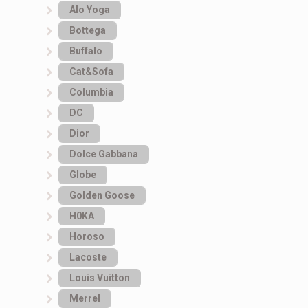
Alo Yoga
Bottеga
Buffalo
Cat&Sofa
Columbia
DC
Dior
Dolce Gabbana
Globe
Golden Goose
H0KA
Horoso
Lacoste
Louis Vuitton
Merrel