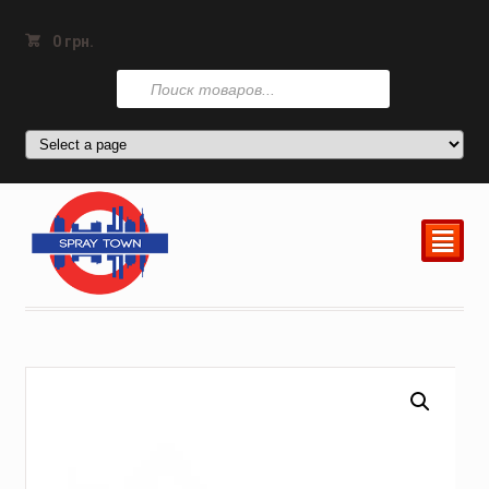
0
грн.
Поиск
товаров
²