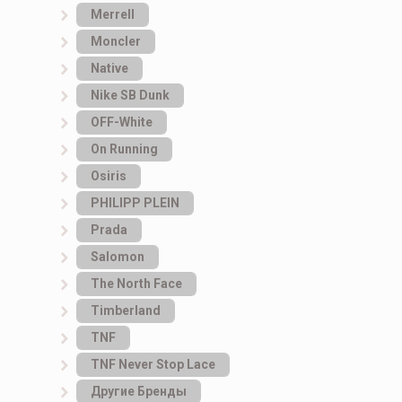
Merrell
Moncler
Native
Nike SB Dunk
OFF-White
On Running
Osiris
PHILIPP PLEIN
Prada
Salomon
The North Face
Timberland
TNF
TNF Never Stop Lace
Другие Бренды