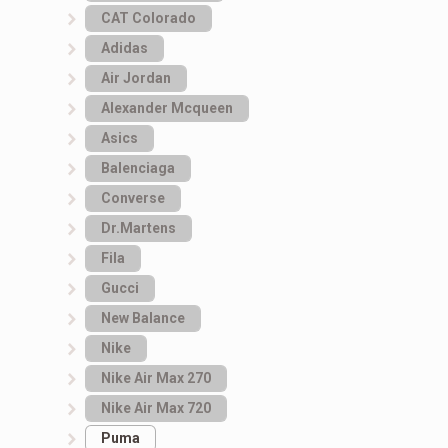
САТ Colorado
Adidas
Air Jordan
Alexander Mcqueen
Asics
Balenciaga
Converse
Dr.Martens
Fila
Gucci
New Balance
Nike
Nike Air Max 270
Nike Air Max 720
Puma