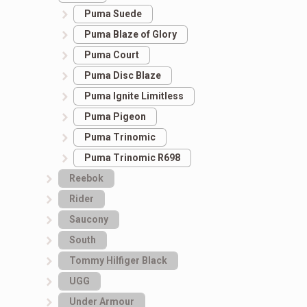
Puma Suede
Puma Blaze of Glory
Puma Court
Puma Disc Blaze
Puma Ignite Limitless
Puma Pigeon
Puma Trinomic
Puma Trinomic R698
Reebok
Rider
Saucony
South
Tommy Hilfiger Black
UGG
Under Armour