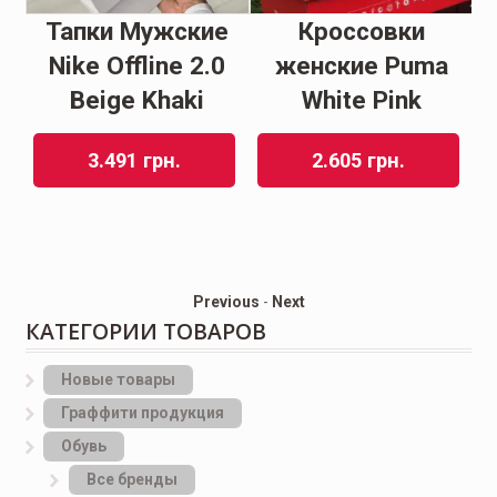
Тапки Мужские
Кроссовки
s
Nike Offline 2.0
женские Puma
e
Beige Khaki
White Pink
D
3.491
грн.
2.605
грн.
Previous
-
Next
КАТЕГОРИИ ТОВАРОВ
Новые товары
Граффити продукция
Обувь
Все бренды