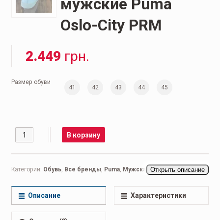
мужские Puma
Oslo-City PRM
2.449
грн.
Размер обуви
41
42
43
44
45
Количество
В корзину
Категории:
Обувь
,
Все бренды
,
Puma
,
Мужская обувь
Открыть описание
,
Беговые
мужские
,
Кроссовки мужские
,
Повседневные мужские
Описание
Характеристики