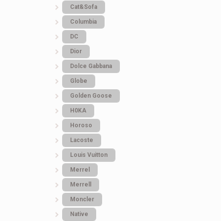
Cat&Sofa
Columbia
DC
Dior
Dolce Gabbana
Globe
Golden Goose
H0KA
Horoso
Lacoste
Louis Vuitton
Merrel
Merrell
Moncler
Native