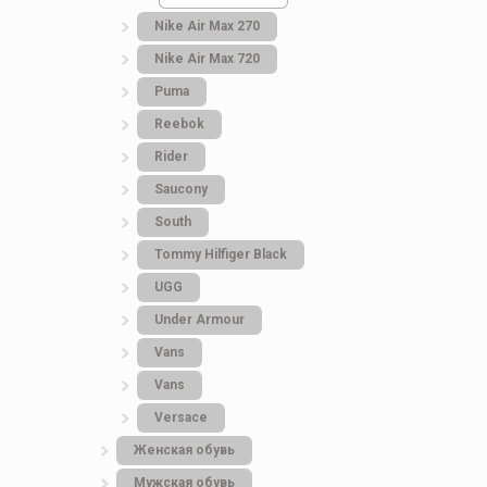
Nike Air Max 270
Nike Air Max 720
Puma
Reebok
Rider
Saucony
South
Tommy Hilfiger Black
UGG
Under Armour
Vans
Vans
Versace
Женская обувь
Мужская обувь