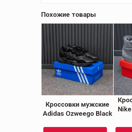
Похожие товары
Кро
и женские
Кроссовки мужские
Nike
Martens
Adidas Ozweego Black