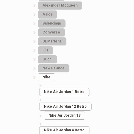
3.484
грн.
Alexander Mcqueen
Asics
Balenciaga
Converse
Dr.Martens
Fila
Gucci
New Balance
Nike
Nike Air Jordan 1 Retro
Nike Air Jordan 12 Retro
Nike Air Jordan 13
Nike Air Jordan 4 Retro