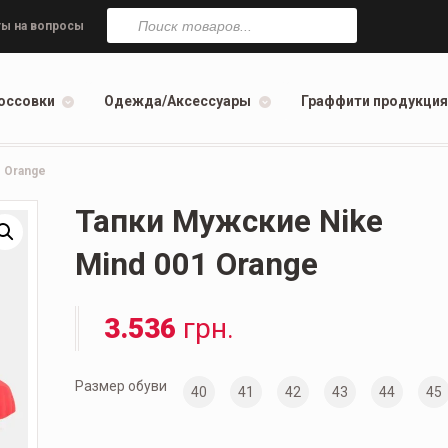
Поиск
товаров
ы на вопросы
оссовки
Одежда/Аксессуары
Граффити продукция
 Orange
Тапки Мужские Nike
Mind 001 Orange
3.536
грн.
Размер обуви
40
41
42
43
44
45