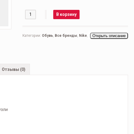
Количество
В корзину
Категории:
Обувь
,
Все бренды
,
Nike
,
Мужская обувь
Открыть описание
,
Беговые мужские
,
Кроссовки мужские
,
Повседневные
мужские
Отзывы (0)
узли