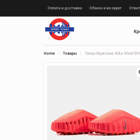
Оплата и доставка
Обмен и возврат
Ответ
Кр
Home
/
Товары
/
Тапки Мужские Nike Mind 001