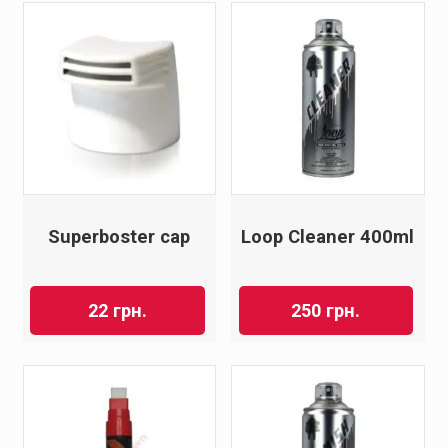
Superboster cap
Loop Cleaner 400ml
22
грн.
250
грн.