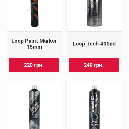
Loop Paint Marker
Loop Tech 400ml
15mm
220
грн.
249
грн.