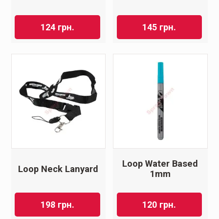
124
грн.
145
грн.
Loop Water Based
Loop Neck Lanyard
1mm
198
грн.
120
грн.