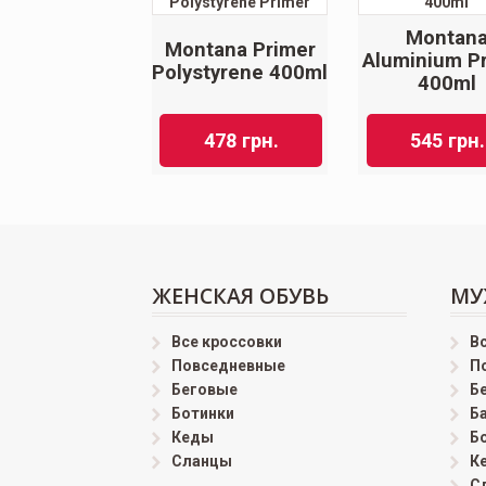
Montan
Montana Primer
Aluminium P
Polystyrene 400ml
400ml
478
грн.
545
грн.
ЖЕНСКАЯ ОБУВЬ
МУ
Все кроссовки
В
Повседневные
П
Беговые
Б
Ботинки
Б
Кеды
Б
Сланцы
К
С