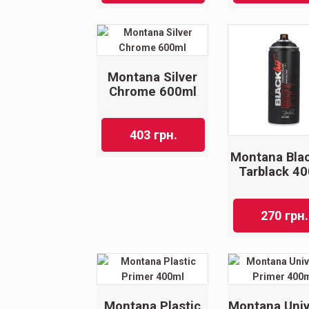
Montana Silver
Chrome 600ml
403
грн.
Montana Bla
Tarblack 4
270
грн.
Montana Plastic
Montana Univ