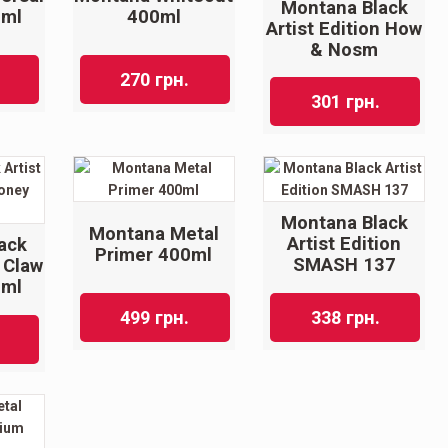
Montana Black
0ml
400ml
Artist Edition How
& Nosm
270
грн.
301
грн.
Montana Black
Montana Metal
Artist Edition
ack
Primer 400ml
SMASH 137
n Claw
0ml
499
грн.
338
грн.