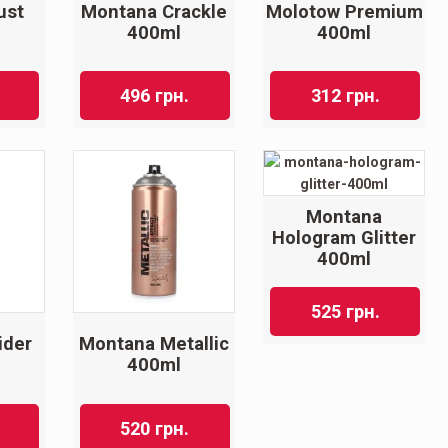
ust
Montana Crackle
Molotow Premium
400ml
400ml
496
грн.
312
грн.
Montana
Hologram Glitter
400ml
525
грн.
ider
Montana Metallic
400ml
520
грн.