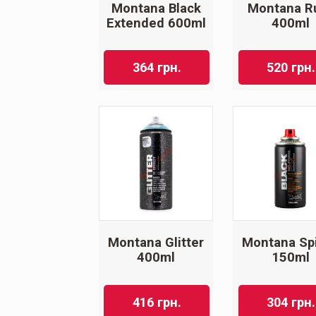
Montana Black
Montana R
Extended 600ml
400ml
364
грн.
520
грн.
Montana Glitter
Montana Sp
400ml
150ml
416
грн.
304
грн.