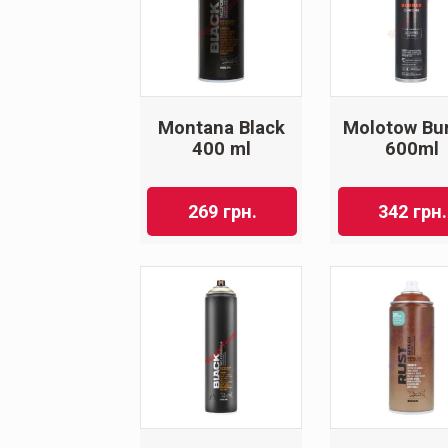
Montana Black
Molotow Bu
400 ml
600ml
269
грн.
342
грн.