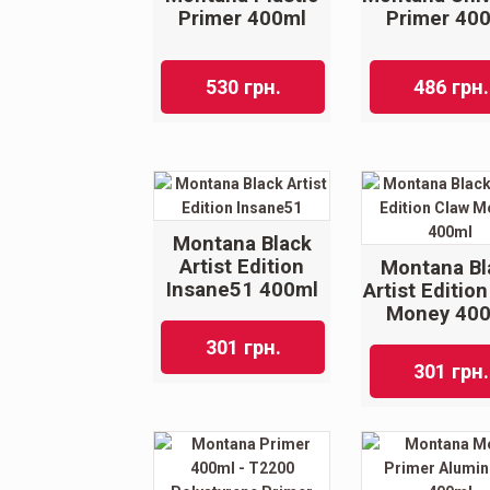
Primer 400ml
Primer 40
530
грн.
486
грн.
Montana Black
Artist Edition
Montana Bl
Insane51 400ml
Artist Editio
Money 40
301
грн.
301
грн.