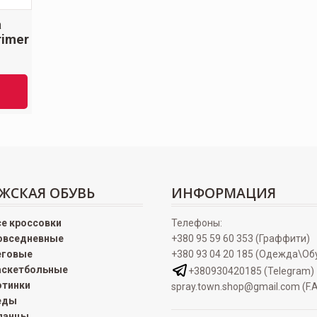
a
rimer
ЖСКАЯ ОБУВЬ
ИНФОРМАЦИЯ
се кроссовки
Телефоны:
овседневные
+380 95 59 60 353 (Граффити)
еговые
+380 93 04 20 185 (Одежда\Об
аскетбольные
+380930420185 (Telegram)
отинки
spray.town.shop@gmail.com (F.A
еды
ланцы