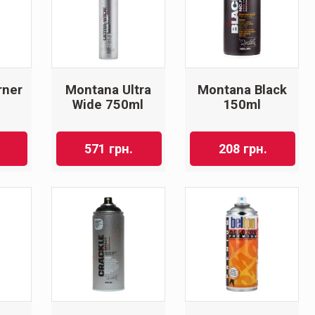
rner
Montana Ultra
Montana Black
Wide 750ml
150ml
571
грн.
208
грн.