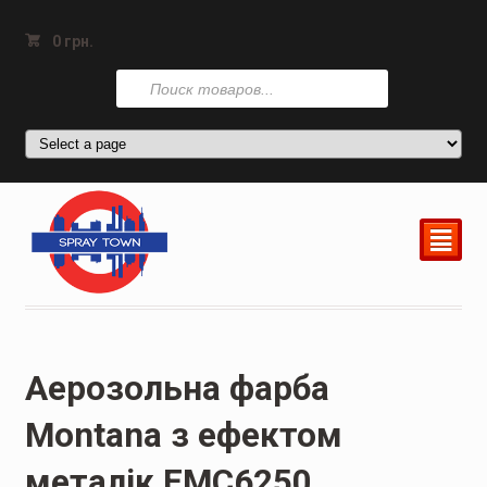
0
грн.
Поиск
товаров
²
Аерозольна фарба
Montana з ефектом
металік EMC6250