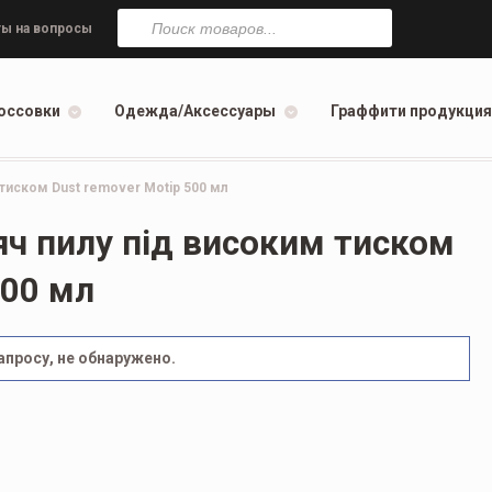
Поиск
товаров
ы на вопросы
оссовки
Одежда/Аксессуары
Граффити продукция
тиском Dust remover Motip 500 мл
ч пилу під високим тиском
500 мл
просу, не обнаружено.