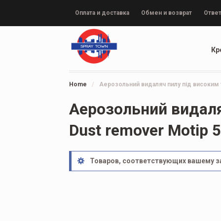
Оплата и доставка
Обмен и возврат
Ответ
Кр
Home
/
Аерозольний видаляч пилу під високим 
Аерозольний видаля
Dust remover Motip 
Товаров, соответствующих вашему за