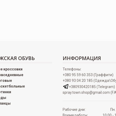
ЖСКАЯ ОБУВЬ
ИНФОРМАЦИЯ
се кроссовки
Телефоны:
овседневные
+380 95 59 60 353 (Граффити)
еговые
+380 93 04 20 185 (Одежда\Об
аскетбольные
+380930420185 (Telegram)
отинки
spray.town.shop@gmail.com (F.A
еды
ланцы
Рабочие дни:
Пн.
Время работы:
10.00 - 