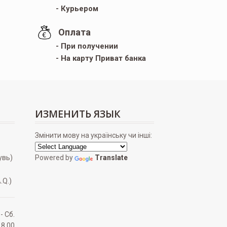
- Курьером
Оплата
- При получении
- На карту Приват банка
ИЗМЕНИТЬ ЯЗЫК
Змінити мову на українську чи інші:
увь)
Powered by
Translate
.Q.)
 - Сб.
18.00