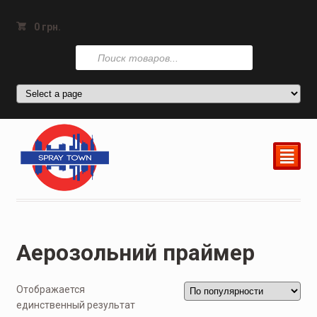
0
грн.
Поиск
товаров
²
Аерозольний праймер
Отображается
единственный результат