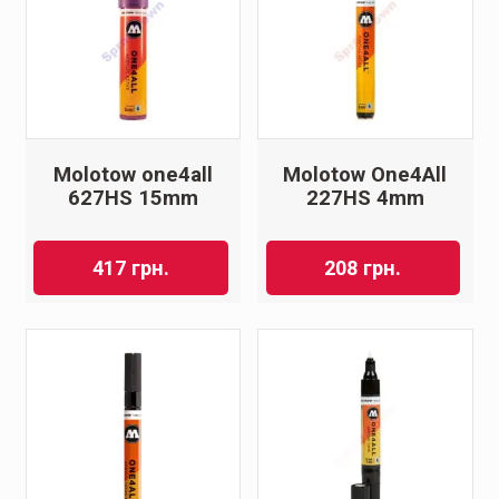
Molotow one4all
Molotow One4All
627HS 15mm
227HS 4mm
417
грн.
208
грн.