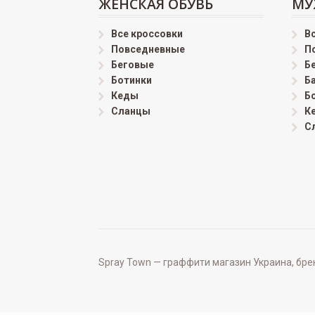
ЖЕНСКАЯ ОБУВЬ
МУ
Все кроссовки
В
Повседневные
П
Беговые
Б
Ботинки
Б
Кеды
Б
Сланцы
К
С
Spray Town — граффити магазин Украина, бренд