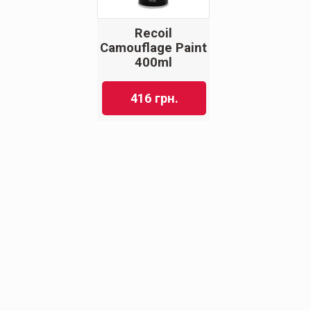
Recoil
Camouflage Paint
400ml
416
грн.