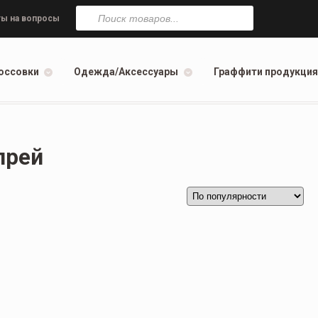
Поиск
товаров
ы на вопросы
оссовки
Одежда/Аксессуары
Граффити продукция
прей