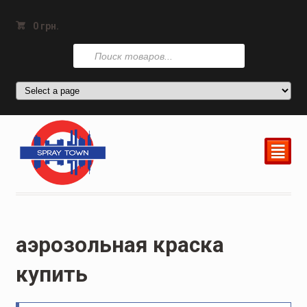
0
грн.
Поиск
товаров
²
аэрозольная краска
купить