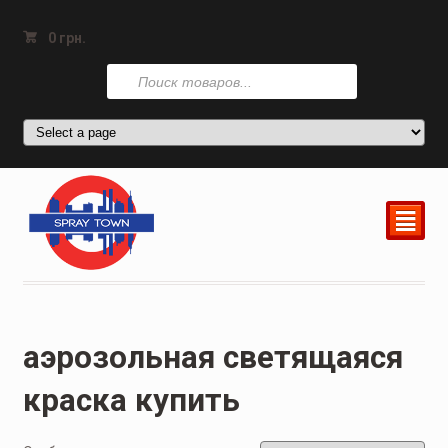
0
грн.
Поиск
товаров
²
аэрозольная светящаяся
краска купить