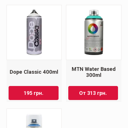
MTN Water Based
Dope Classic 400ml
300ml
От
313
грн.