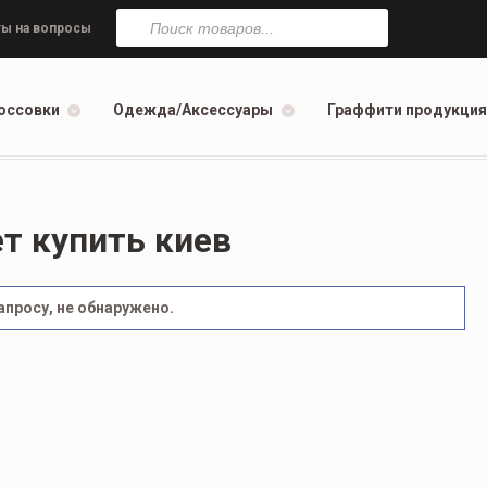
Поиск
товаров
ы на вопросы
оссовки
Одежда/Аксессуары
Граффити продукция
ет купить киев
просу, не обнаружено.