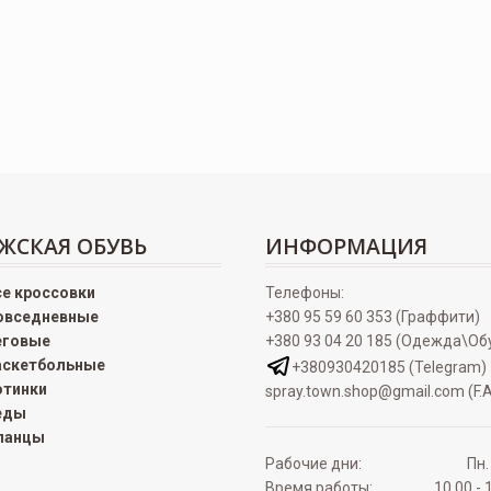
ЖСКАЯ ОБУВЬ
ИНФОРМАЦИЯ
се кроссовки
Телефоны:
овседневные
+380 95 59 60 353 (Граффити)
еговые
+380 93 04 20 185 (Одежда\Об
аскетбольные
+380930420185 (Telegram)
отинки
spray.town.shop@gmail.com (F.A
еды
ланцы
Рабочие дни:
Пн.
Время работы:
10.00 - 