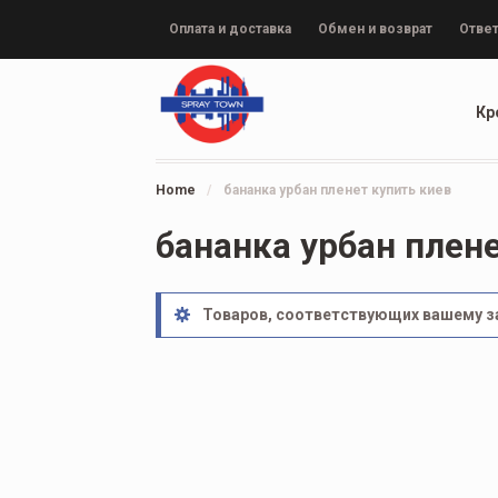
Оплата и доставка
Обмен и возврат
Ответ
Кр
Home
/
бананка урбан пленет купить киев
бананка урбан плен
Товаров, соответствующих вашему за