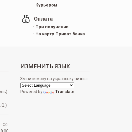
- Курьером
Оплата
- При получении
- На карту Приват банка
ИЗМЕНИТЬ ЯЗЫК
Змінити мову на українську чи інші:
увь)
Powered by
Translate
.Q.)
 - Сб.
18.00