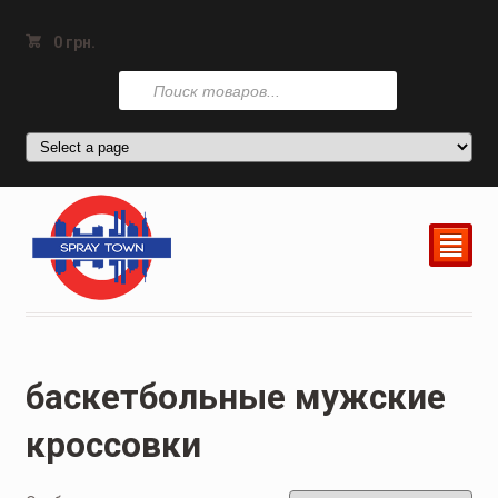
0
грн.
Поиск
товаров
²
баскетбольные мужские
кроссовки