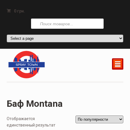
0
грн.
Поиск
товаров
²
Баф Montana
Отображается
единственный результат