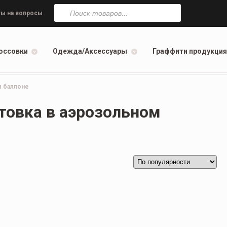
Поиск
товаров
ы на вопросы
оссовки
Одежда/Аксессуары
Граффити продукция
м баллоне
нтовка в аэрозольном