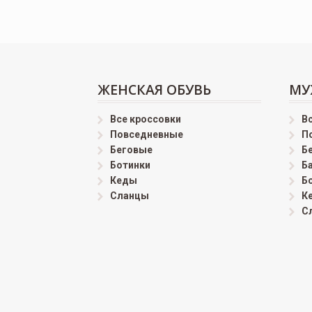
ЖЕНСКАЯ ОБУВЬ
МУ
Все кроссовки
В
Повседневные
П
Беговые
Б
Ботинки
Б
Кеды
Б
Сланцы
К
С