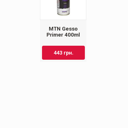
MTN Gesso
Primer 400ml
443
грн.