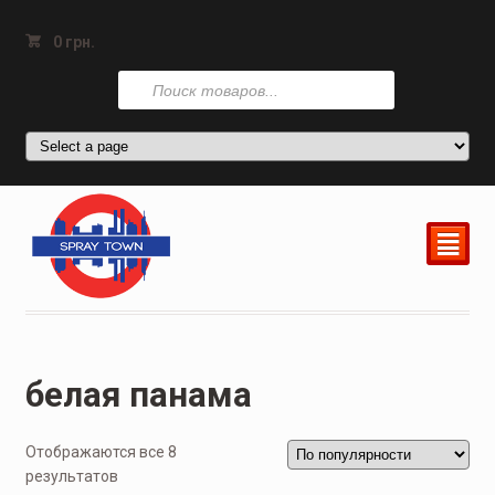
0
грн.
Поиск
товаров
²
белая панама
Отображаются все 8
результатов