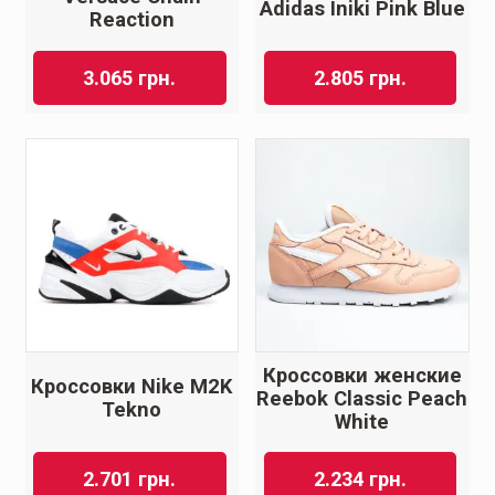
Adidas Iniki Pink Blue
Reaction
3.065
грн.
2.805
грн.
Кроссовки женские
Кроссовки Nike M2K
Reebok Classic Peach
Tekno
White
2.701
грн.
2.234
грн.