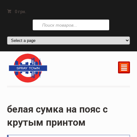
0
грн.
Поиск
товаров
²
белая сумка на пояс с
крутым принтом