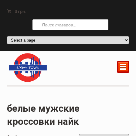
0
грн.
Поиск
товаров
²
белые мужские
кроссовки найк