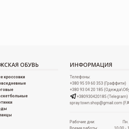
ЖСКАЯ ОБУВЬ
ИНФОРМАЦИЯ
се кроссовки
Телефоны:
овседневные
+380 95 59 60 353 (Граффити)
еговые
+380 93 04 20 185 (Одежда\Об
аскетбольные
+380930420185 (Telegram)
отинки
spray.town.shop@gmail.com (F.A
еды
ланцы
Рабочие дни:
Пн.
Время работы:
10.00 - 