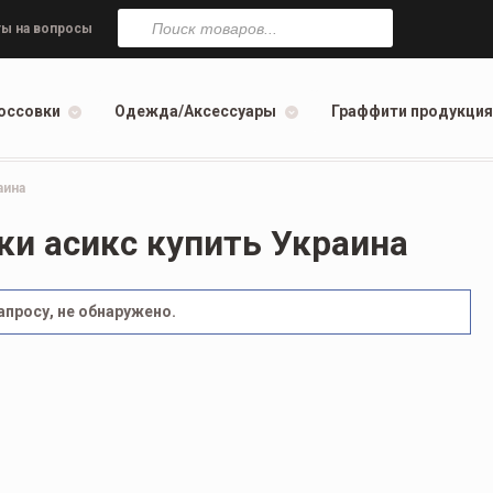
Поиск
товаров
ы на вопросы
оссовки
Одежда/Аксессуары
Граффити продукция
аина
и асикс купить Украина
просу, не обнаружено.