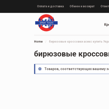
Оплата и доставка
Обмен и возврат
Ответ
Кр
Home
/
бирюзовые кроссовки асикс купить Укр
бирюзовые кроссовк
Товаров, соответствующих вашему за