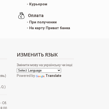
- Курьером
Оплата
- При получении
- На карту Приват банка
ИЗМЕНИТЬ ЯЗЫК
Змінити мову на українську чи інші:
увь)
Powered by
Translate
.Q.)
 - Сб.
18.00