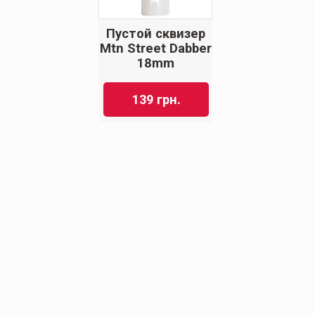
Пустой сквизер
Mtn Street Dabber
18mm
139
грн.