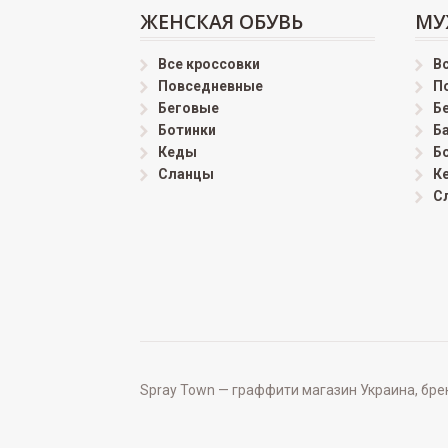
ЖЕНСКАЯ ОБУВЬ
МУ
Все кроссовки
В
Повседневные
П
Беговые
Б
Ботинки
Б
Кеды
Б
Сланцы
К
С
Spray Town — граффити магазин Украина, бренд