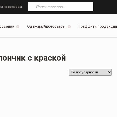
Поиск
товаров
ы на вопросы
оссовки
Одежда/Аксессуары
Граффити продукция
ончик с краской