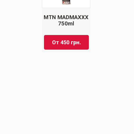
MTN MADMAXXX
750ml
От
450
грн.