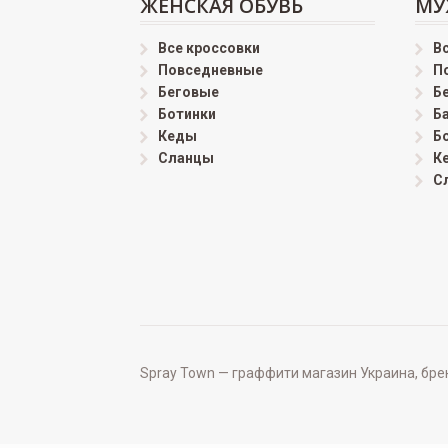
ЖЕНСКАЯ ОБУВЬ
МУ
Все кроссовки
В
Повседневные
П
Беговые
Б
Ботинки
Б
Кеды
Б
Сланцы
К
С
Spray Town — граффити магазин Украина, бренд