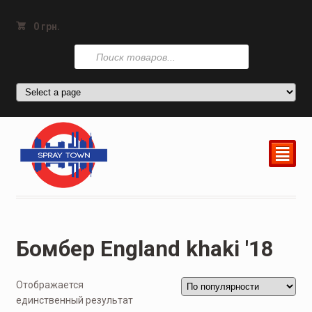
0
грн.
Поиск
товаров
²
Бомбер England khaki '18
Отображается
единственный результат