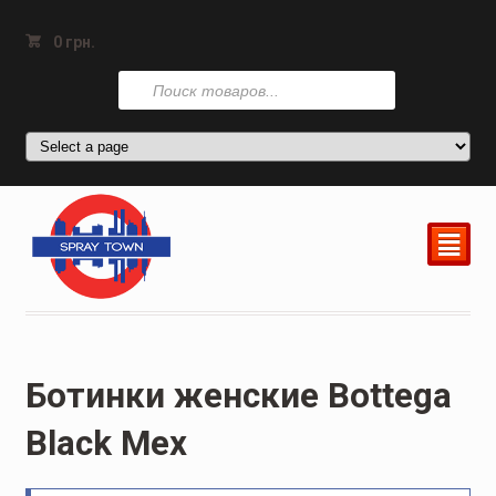
0
грн.
Поиск
товаров
²
Ботинки женские Bottеga
Black Мех