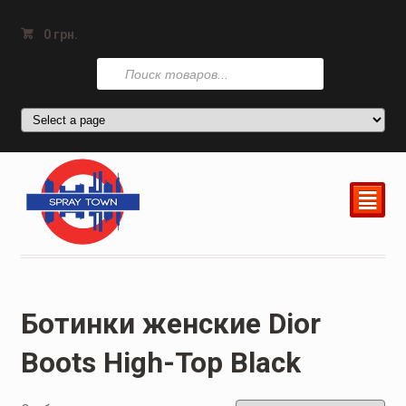
0
грн.
Поиск
товаров
²
Ботинки женские Dior
Boots High-Top Black