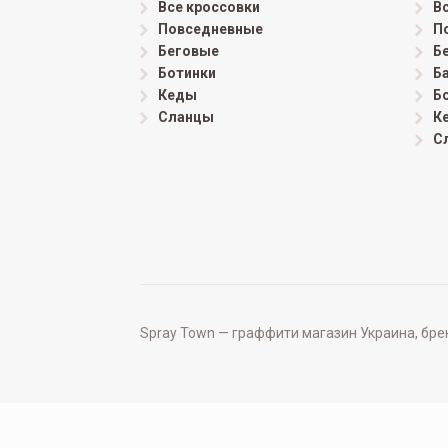
Все кроссовки
В
Повседневные
П
Беговые
Б
Ботинки
Б
Кеды
Б
Сланцы
К
С
Spray Town — граффити магазин Украина, бренд