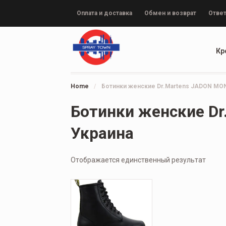
Оплата и доставка
Обмен и возврат
Ответ
Кр
Home
/
Ботинки женские Dr.Martens JADON MO
Ботинки женские D
Украина
Отображается единственный результат