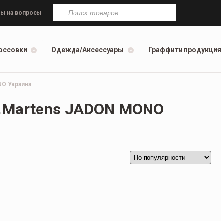
Поиск
товаров
ы на вопросы
оссовки
Одежда/Аксессуары
Граффити продукция
NO Украина
r.Martens JADON MONO