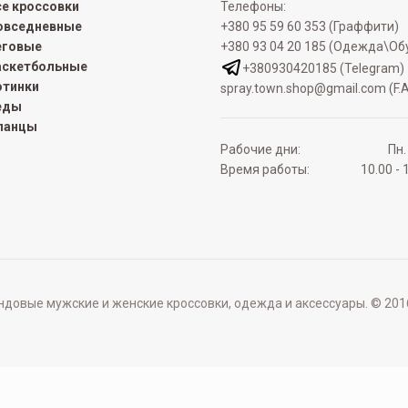
се кроссовки
Телефоны:
овседневные
+380 95 59 60 353 (Граффити)
еговые
+380 93 04 20 185 (Одежда\Об
аскетбольные
+380930420185 (Telegram)
отинки
spray.town.shop@gmail.com (F.A
еды
ланцы
Рабочие дни:
Пн.
Время работы:
10.00 - 
овые мужские и женские кроссовки, одежда и аксессуары. © 2016 - 