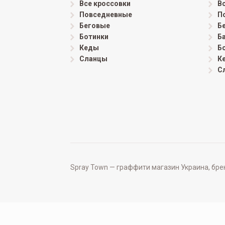
Все кроссовки
В
Повседневные
П
Беговые
Б
Ботинки
Б
Кеды
Б
Сланцы
К
С
Spray Town — граффити магазин Украина, бренд