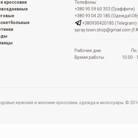
се кроссовки
Телефоны:
овседневные
+380 95 59 60 353 (Граффити)
еговые
+380 93 04 20 185 (Одежда\Об
аскетбольные
+380930420185 (Telegram)
отинки
spray.town.shop@gmail.com (F.A
еды
ланцы
Рабочие дни:
Пн.
Время работы:
10.00 - 
овые мужские и женские кроссовки, одежда и аксессуары. © 2016 - 