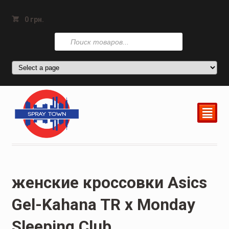
0
грн.
Поиск
товаров
²
женские кроссовки Asics
Gel-Kahana TR x Monday
Sleeping Club