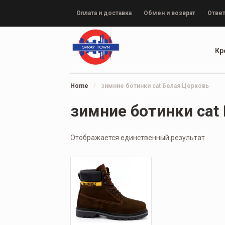
Оплата и доставка
Обмен и возврат
Ответ
Кр
Home
/
зимние ботинки cat Белая Церковь
зимние ботинки cat
Отображается единственный результат