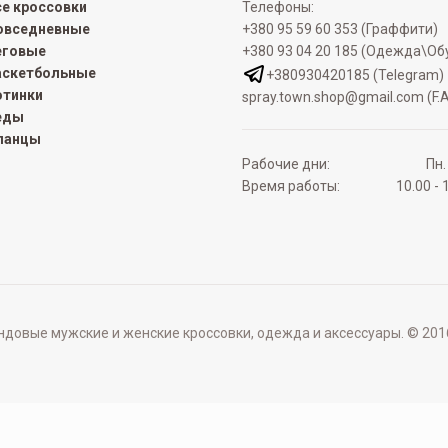
се кроссовки
Телефоны:
овседневные
+380 95 59 60 353 (Граффити)
еговые
+380 93 04 20 185 (Одежда\Об
аскетбольные
+380930420185 (Telegram)
отинки
spray.town.shop@gmail.com (F.A
еды
ланцы
Рабочие дни:
Пн.
Время работы:
10.00 - 
овые мужские и женские кроссовки, одежда и аксессуары. © 2016 - 