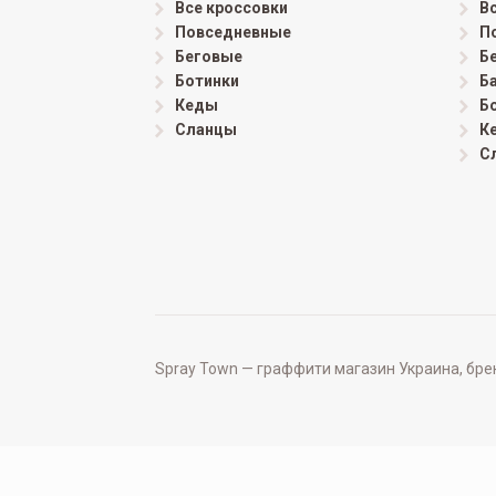
Все кроссовки
В
Повседневные
П
Беговые
Б
Ботинки
Б
Кеды
Б
Сланцы
К
С
Spray Town — граффити магазин Украина, бренд