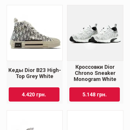
Кроссовки Dior
Кеды Dior B23 High-
Chrono Sneaker
Top Grey White
Monogram White
4.420
грн.
5.148
грн.