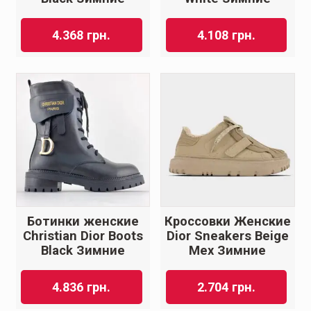
4.368
грн.
4.108
грн.
Ботинки женские
Кроссовки Женские
Christian Dior Boots
Dior Sneakers Beige
Black Зимние
Мех Зимние
4.836
грн.
2.704
грн.