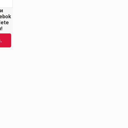
ки
ebok
lete
!
.