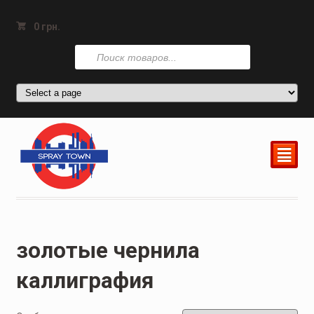
0
грн.
Поиск
товаров
²
золотые чернила
каллиграфия