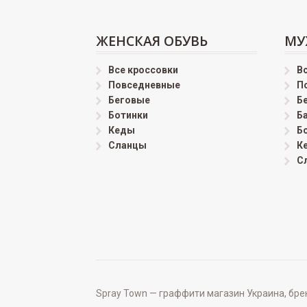
ЖЕНСКАЯ ОБУВЬ
МУ
Все кроссовки
В
Повседневные
П
Беговые
Б
Ботинки
Б
Кеды
Б
Сланцы
К
С
Spray Town — граффити магазин Украина, бренд