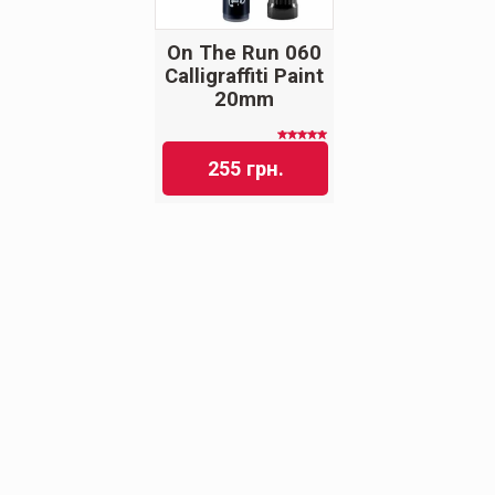
On The Run 060
Calligraffiti Paint
20mm
Оценка
5.00
из
255
грн.
5