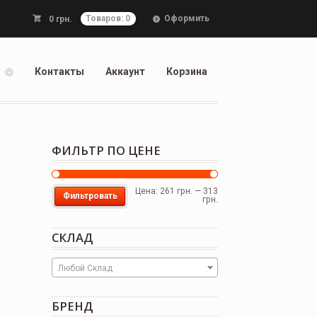
Оформить
0
грн.
Товаров: 0
Контакты
Аккаунт
Корзина
ФИЛЬТР ПО ЦЕНЕ
Цена:
261 грн.
—
313
Фильтровать
грн.
СКЛАД
Любой Склад
БРЕНД