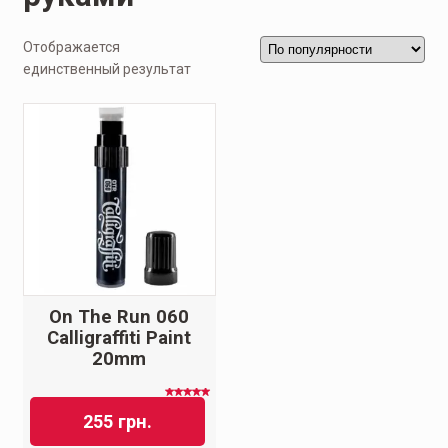
Отображается
единственный результат
On The Run 060
Calligraffiti Paint
20mm
Оценка
5.00
из
255
грн.
5