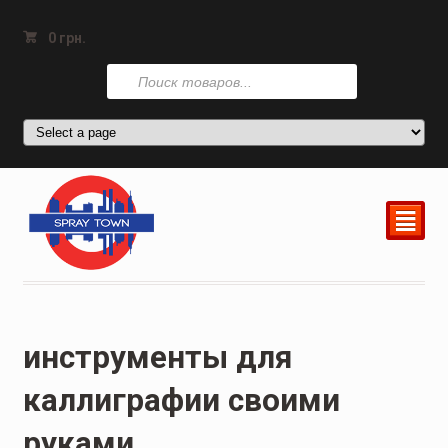
0
грн.
Поиск
товаров
²
инструменты для
каллиграфии своими
руками