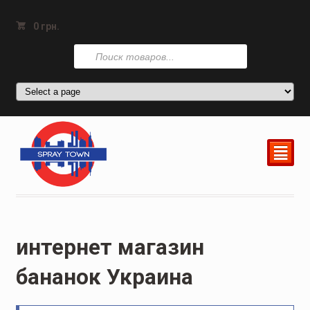
0
грн.
Поиск
товаров
²
интернет магазин
бананок Украина