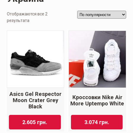
Отображаются все 2
результата
Asics Gel Respector
Кроссовки Nike Air
Moon Crater Grey
More Uptempo White
Black
2.605
грн.
3.074
грн.