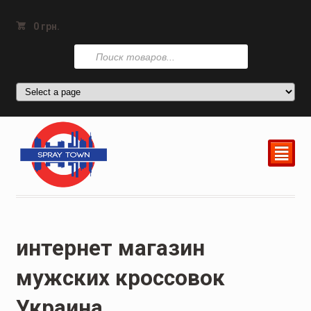
0
грн.
Поиск
товаров
²
интернет магазин
мужских кроссовок
Украина