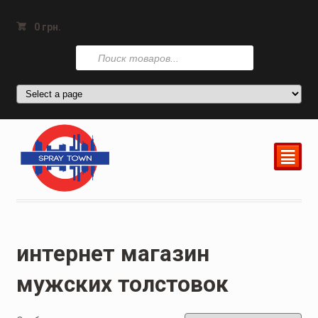
0
грн.
Поиск
товаров
²
интернет магазин
мужских толстовок