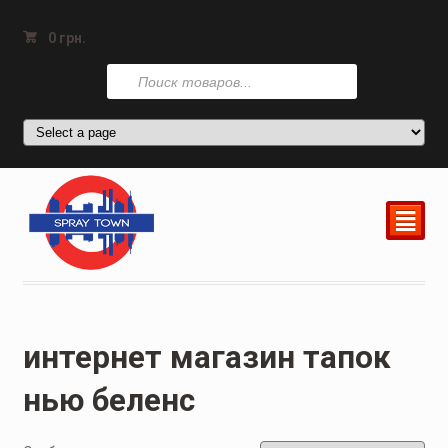
0
грн.
Поиск
товаров
²
интернет магазин тапок
нью беленс