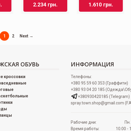
.
2.234
грн.
1.610
грн.
1
2
Next →
ЖСКАЯ ОБУВЬ
ИНФОРМАЦИЯ
се кроссовки
Телефоны:
овседневные
+380 95 59 60 353 (Граффити)
еговые
+380 93 04 20 185 (Одежда\Об
аскетбольные
+380930420185 (Telegram)
отинки
spray.town.shop@gmail.com (F.A
еды
ланцы
Рабочие дни:
Пн.
Время работы:
10.00 - 