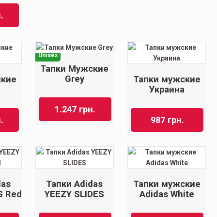
.
Тапки Мужские
Grey
ские
Тапки мужские
Украина
1.247
грн.
.
987
грн.
das
Тапки Adidas
Тапки мужские
S Red
YEEZY SLIDES
Adidas White