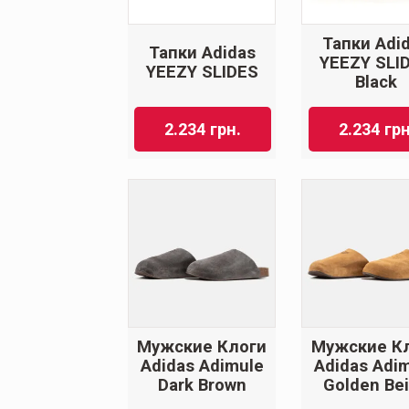
Тапки Adi
Тапки Adidas
YEEZY SLI
YEEZY SLIDES
Black
2.234
грн.
2.234
грн
Мужские Клоги
Мужские К
Adidas Adimule
Adidas Adi
Dark Brown
Golden Be