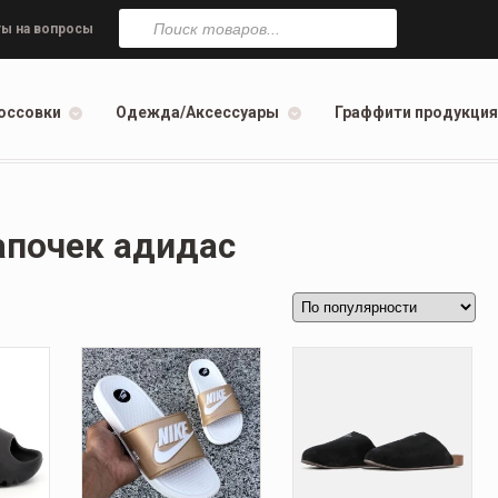
Поиск
товаров
ы на вопросы
оссовки
Одежда/Аксессуары
Граффити продукция
апочек адидас