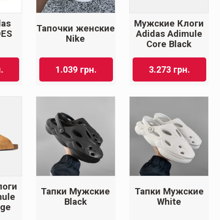
das
Мужские Клоги
Тапочки женские
DES
Adidas Adimule
Nike
Core Black
.
1.039
грн.
3.273
грн.
логи
Тапки Мужские
Тапки Мужские
mule
Black
White
ige