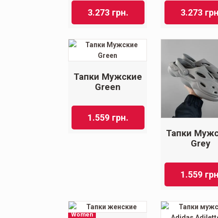
3.273
грн.
3.273
грн
Тапки Мужские
Green
1.559
грн.
Тапки Муж
Grey
1.559
грн