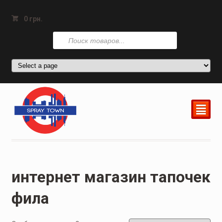
0
грн.
Поиск
товаров
²
интернет магазин тапочек
фила