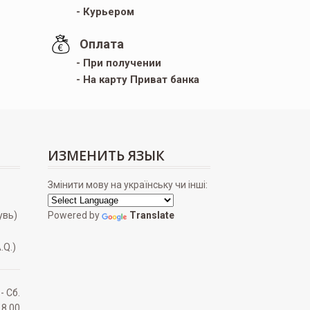
- Курьером
Оплата
- При получении
- На карту Приват банка
ИЗМЕНИТЬ ЯЗЫК
Змінити мову на українську чи інші:
увь)
Powered by
Translate
.Q.)
 - Сб.
18.00