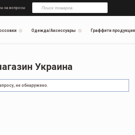
Поиск
товаров
ы на вопросы
оссовки
Одежда/Аксессуары
Граффити продукция
магазин Украина
просу, не обнаружено.