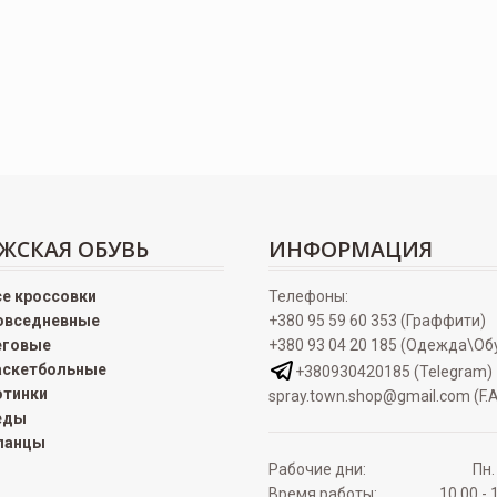
ЖСКАЯ ОБУВЬ
ИНФОРМАЦИЯ
се кроссовки
Телефоны:
овседневные
+380 95 59 60 353 (Граффити)
еговые
+380 93 04 20 185 (Одежда\Об
аскетбольные
+380930420185 (Telegram)
отинки
spray.town.shop@gmail.com (F.A
еды
ланцы
Рабочие дни:
Пн.
Время работы:
10.00 - 