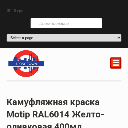
0
грн.
Поиск
товаров
²
Камуфляжная краска
Motip RAL6014 Желто-
оливковая 400мл