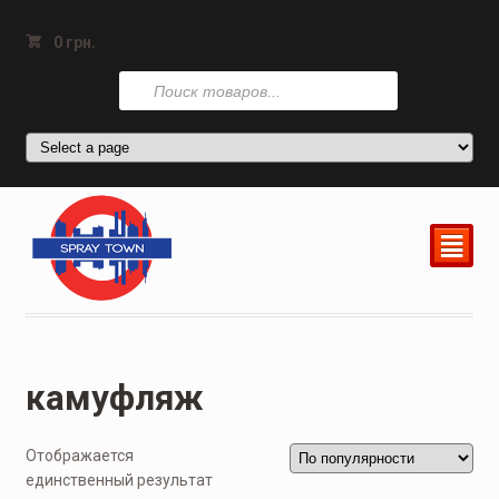
0
грн.
Поиск
товаров
²
камуфляж
Отображается
единственный результат