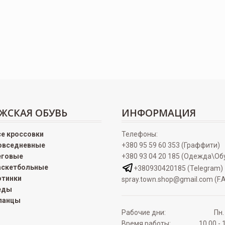
ЖСКАЯ ОБУВЬ
ИНФОРМАЦИЯ
се кроссовки
Телефоны:
овседневные
+380 95 59 60 353 (Граффити)
еговые
+380 93 04 20 185 (Одежда\Об
аскетбольные
+380930420185 (Telegram)
отинки
spray.town.shop@gmail.com (F.A
еды
ланцы
Рабочие дни:
Пн.
Время работы:
10.00 - 