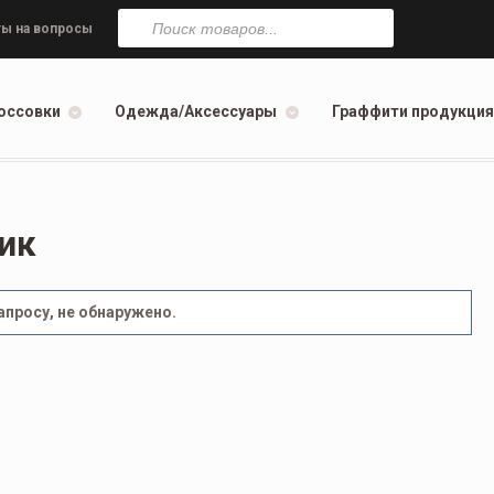
Поиск
товаров
ы на вопросы
оссовки
Одежда/Аксессуары
Граффити продукция
ик
просу, не обнаружено.