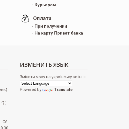
- Курьером
Оплата
- При получении
- На карту Приват банка
ИЗМЕНИТЬ ЯЗЫК
Змінити мову на українську чи інші:
увь)
Powered by
Translate
.Q.)
 - Сб.
18.00