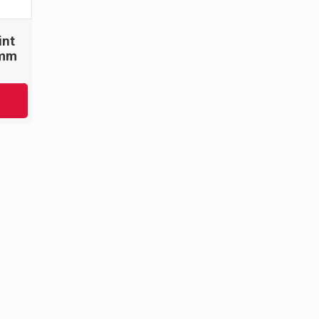
int
5mm