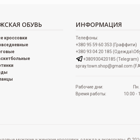
ЖСКАЯ ОБУВЬ
ИНФОРМАЦИЯ
се кроссовки
Телефоны:
овседневные
+380 95 59 60 353 (Граффити)
еговые
+380 93 04 20 185 (Одежда\Об
аскетбольные
+380930420185 (Telegram)
отинки
spray.town.shop@gmail.com (F.A
еды
ланцы
Рабочие дни:
Пн.
Время работы:
10.00 - 
овые мужские и женские кроссовки, одежда и аксессуары. © 2016 - 