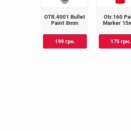
OTR.4001 Bullet
Otr.160 Pa
Paint 8mm
Marker 1
199
грн.
175
грн.