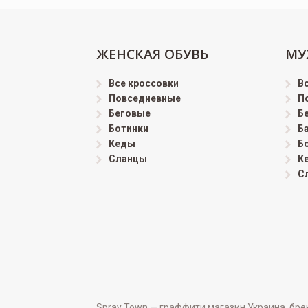
ЖЕНСКАЯ ОБУВЬ
МУ
Все кроссовки
В
Повседневные
П
Беговые
Б
Ботинки
Б
Кеды
Б
Сланцы
К
С
Spray Town — граффити магазин Украина, бренд