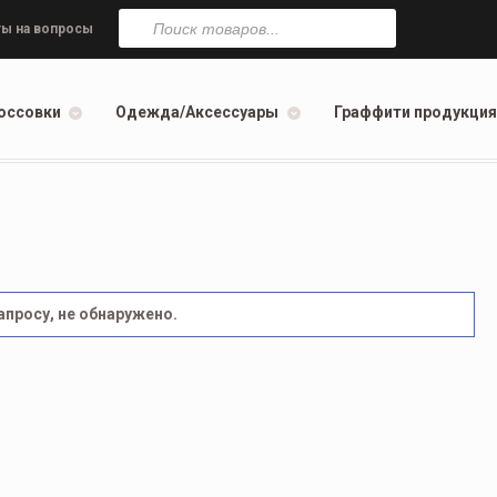
Поиск
товаров
ы на вопросы
оссовки
Одежда/Аксессуары
Граффити продукция
просу, не обнаружено.