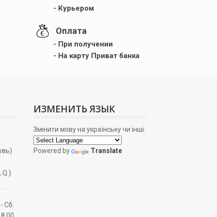
- Курьером
Оплата
- При получении
- На карту Приват банка
ИЗМЕНИТЬ ЯЗЫК
Змінити мову на українську чи інші:
увь)
Powered by
Translate
.Q.)
 - Сб.
18.00