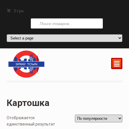
0
грн.
Поиск
товаров
²
Картошка
Отображается
единственный результат