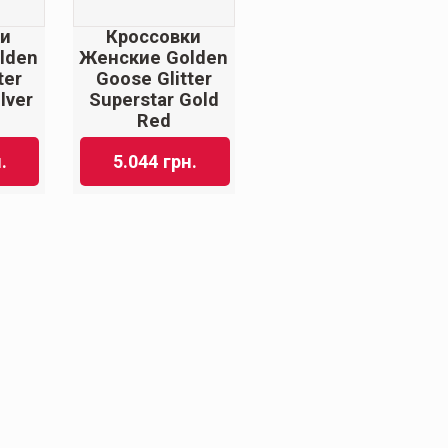
ки
Кроссовки
lden
Женские Golden
ter
Goose Glitter
lver
Superstar Gold
Red
.
5.044
грн.