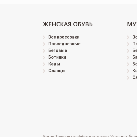
ЖЕНСКАЯ ОБУВЬ
МУ
Все кроссовки
В
Повседневные
П
Беговые
Б
Ботинки
Б
Кеды
Б
Сланцы
К
С
Spray Town — граффити магазин Украина, бренд