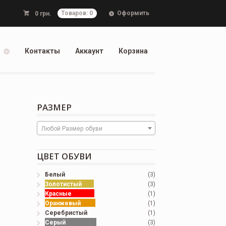
Оформить
0
грн.
Товаров: 0
Контакты
Аккаунт
Корзина
РАЗМЕР
Любой Размер обуви
ЦВЕТ ОБУВИ
Белый
(3)
Золотистый
(3)
Красные
(1)
Оранжевый
(1)
Серебристый
(1)
Серый
(3)