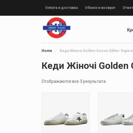
Оплата и доставка
Обмен и возврат
Ответ
Кр
Home
/
Кеди Жіночі Golden Goose Glitter Supers
Кеди Жіночі Golden G
Отображаются все 3 результата