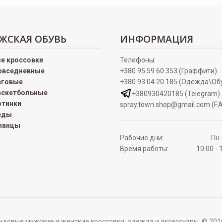
ЖСКАЯ ОБУВЬ
ИНФОРМАЦИЯ
се кроссовки
Телефоны:
овседневные
+380 95 59 60 353 (Граффити)
еговые
+380 93 04 20 185 (Одежда\Об
аскетбольные
+380930420185 (Telegram)
отинки
spray.town.shop@gmail.com (F.A
еды
ланцы
Рабочие дни:
Пн.
Время работы:
10.00 - 
овые мужские и женские кроссовки, одежда и аксессуары. © 2016 - 